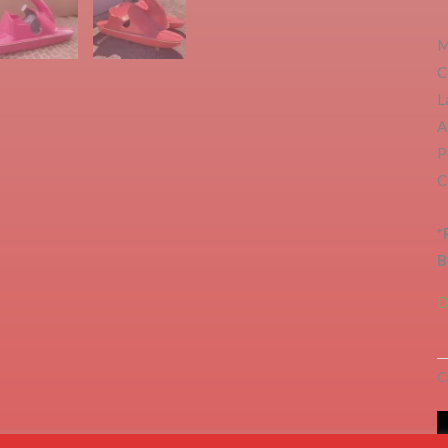
M
C
L
A
P
C
*
B
D
C