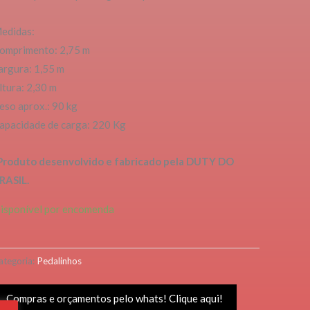
edidas:
omprimento: 2,75 m
argura: 1,55 m
ltura: 2,30 m
eso aprox.: 90 kg
apacidade de carga: 220 Kg
Produto desenvolvido e fabricado pela DUTY DO
RASIL.
isponível por encomenda
ategoria:
Pedalinhos
Compras e orçamentos pelo whats! Clique aqui!