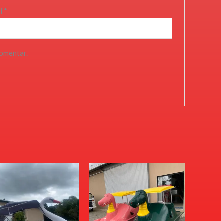
il
*
comentar.