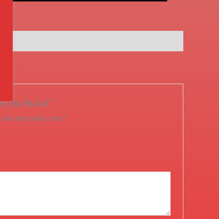
ty do Brasil”
s são marcados com
*