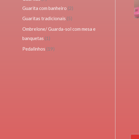
Guarita com banheiro
2
Guaritas tradicionais
5
Ombrelone/ Guarda-sol com mesa e
banquetas
1
Pedalinhos
19