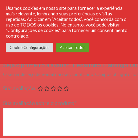
Usamos cookies em nosso site para fornecer a experiência
mais relevante, lembrando suas preferências e visitas
repetidas. Ao clicar em “Aceitar todos”, você concorda com o
uso de TODOS os cookies. No entanto, você pode visitar
aliações (0)
"Configurações de cookies" para fornecer um consentimento
controlado.
o há avaliações ainda.
Cookie Configurações
Aceitar Todos
Seja o primeiro a avaliar “Pedalinho Flamingo Du
O seu endereço de e-mail não será publicado.
Campos obrigatório
Sua avaliação
Sua avaliação sobre o produto
*