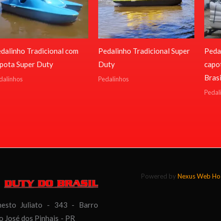
dalinho Tradicional com
Pedalinho Tradicional Super
Peda
pota Super Duty
Duty
capot
Brasi
dalinhos
Pedalinhos
Pedal
Powered by
Nexus Web Hos
esto Juliato - 343 - Barro
ão José dos Pinhais - PR