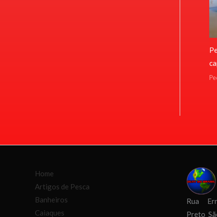
Pe
ca
Pe
Home
Artigos de Pesca
Banheiros
Rua Ern
Caiaques
Preto S